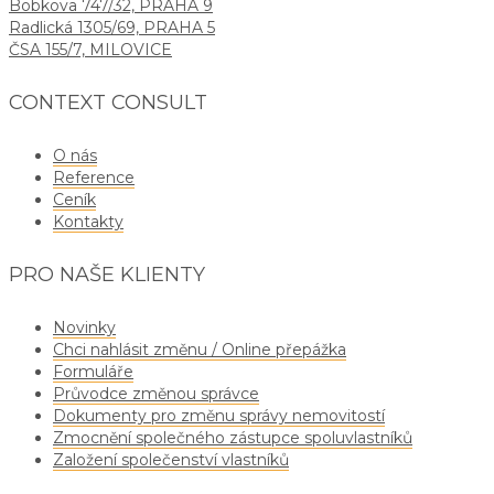
Bobkova 747/32, PRAHA 9
Radlická 1305/69, PRAHA 5
ČSA 155/7, MILOVICE
CONTEXT CONSULT
O nás
Reference
Ceník
Kontakty
PRO NAŠE KLIENTY
Novinky
Chci nahlásit změnu / Online přepážka
Formuláře
Průvodce změnou správce
Dokumenty pro změnu správy nemovitostí
Zmocnění společného zástupce spoluvlastníků
Založení společenství vlastníků