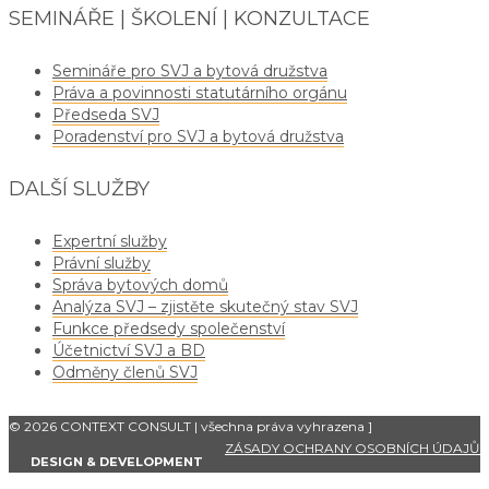
SEMINÁŘE | ŠKOLENÍ | KONZULTACE
Semináře pro SVJ a bytová družstva
Práva a povinnosti statutárního orgánu
Předseda SVJ
Poradenství pro SVJ a bytová družstva
DALŠÍ SLUŽBY
Expertní služby
Právní služby
Správa bytových domů
Analýza SVJ – zjistěte skutečný stav SVJ
Funkce předsedy společenství
Účetnictví SVJ a BD
Odměny členů SVJ
© 2026 CONTEXT CONSULT | všechna práva vyhrazena
]
ZÁSADY OCHRANY OSOBNÍCH ÚDAJŮ
DESIGN & DEVELOPMENT