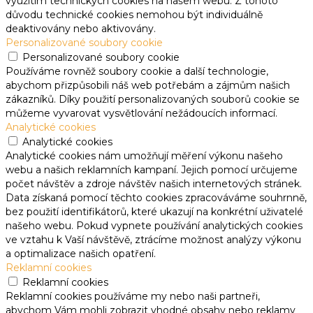
využitím technických cookies na našem webu. Z tohoto
důvodu technické cookies nemohou být individuálně
deaktivovány nebo aktivovány.
Personalizované soubory cookie
Personalizované soubory cookie
Používáme rovněž soubory cookie a další technologie,
abychom přizpůsobili náš web potřebám a zájmům našich
zákazníků. Díky použití personalizovaných souborů cookie se
můžeme vyvarovat vysvětlování nežádoucích informací.
Analytické cookies
Analytické cookies
Analytické cookies nám umožňují měření výkonu našeho
webu a našich reklamních kampaní. Jejich pomocí určujeme
počet návštěv a zdroje návštěv našich internetových stránek.
Data získaná pomocí těchto cookies zpracováváme souhrnně,
bez použití identifikátorů, které ukazují na konkrétní uživatelé
našeho webu. Pokud vypnete používání analytických cookies
ve vztahu k Vaší návštěvě, ztrácíme možnost analýzy výkonu
a optimalizace našich opatření.
Reklamní cookies
Reklamní cookies
Reklamní cookies používáme my nebo naši partneři,
abychom Vám mohli zobrazit vhodné obsahy nebo reklamy