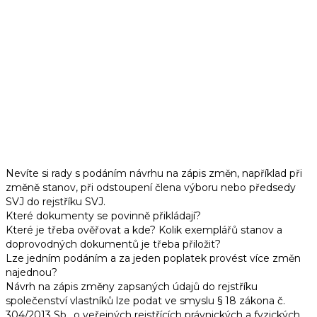
JAK POSTUPOVAT PŘI
ZMĚNĚ ZÁPISU VÝBORU
DO REJSTŘÍKU
SPOLEČENSTVÍ
VLASTNÍKŮ JEDNOTEK
Nevíte si rady s podáním návrhu na zápis změn, například při
změně stanov, při odstoupení člena výboru nebo předsedy
SVJ do rejstříku SVJ.
Které dokumenty se povinně přikládají?
Které je třeba ověřovat a kde? Kolik exemplářů stanov a
doprovodných dokumentů je třeba přiložit?
Lze jedním podáním a za jeden poplatek provést více změn
najednou?
Návrh na zápis změny zapsaných údajů do rejstříku
společenství vlastníků lze podat ve smyslu § 18 zákona č.
304/2013 Sb., o veřejných rejstřících právnických a fyzických