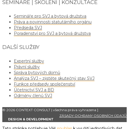
SEMINÁŘE | ŠKOLENÍ | KONZULTACE
Semináře pro SVJ a bytová družstva
Práva a povinnosti statutárního orgánu
Předseda SVJ
Poradenství pro SVJ a bytová družstva
DALŠÍ SLUŽBY
Expertní služby
Právní služby
Správa bytových domů
Analýza SVJ – zjistěte skutečný stav SVJ
Funkce předsedy společenství
Účetnictví SVJ a BD
Odměny členů SVJ
© 2026 CONTEXT CONSULT | všechna práva vyhrazena
]
ZÁSADY OCHRANY OSOBNÍCH ÚDAJŮ
DESIGN & DEVELOPMENT
Tato stránka potřebuje Váš
souhlas
k využití jednotlivých dat,