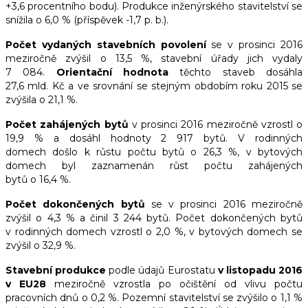
+3,6 procentního bodu). Produkce inženýrského stavitelství se
snížila o 6,0 % (příspěvek -1,7 p. b.).
Počet vydaných stavebních povolení
se v prosinci 2016
meziročně zvýšil o 13,5 %, stavební úřady jich vydaly
7 084.
Orientační hodnota
těchto staveb dosáhla
27,6 mld. Kč a ve srovnání se stejným obdobím roku 2015 se
zvýšila o 21,1 %.
Počet zahájených bytů
v prosinci 2016 meziročně vzrostl o
19,9 % a dosáhl hodnoty 2 917 bytů. V rodinných
domech došlo k růstu počtu bytů o 26,3 %, v bytových
domech byl zaznamenán růst počtu zahájených
bytů o 16,4 %.
Počet dokončených bytů
se v prosinci 2016 meziročně
zvýšil o 4,3 % a činil 3 244 bytů. Počet dokončených bytů
v rodinných domech vzrostl o 2,0 %, v bytových domech se
zvýšil o 32,9 %.
Stavební produkce
podle údajů Eurostatu
v listopadu 2016
v EU28
meziročně vzrostla po očištění od vlivu počtu
pracovních dnů o 0,2 %. Pozemní stavitelství se zvýšilo o 1,1 %