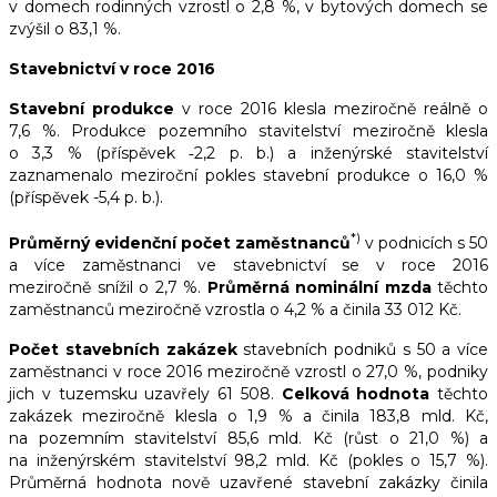
v domech rodinných vzrostl o 2,8 %, v bytových domech se
zvýšil o 83,1 %.
Stavebnictví v roce 2016
Stavební produkce
v roce 2016 klesla meziročně reálně o
7,6 %. Produkce pozemního stavitelství meziročně klesla
o 3,3 % (příspěvek ‑2,2 p. b.) a inženýrské stavitelství
zaznamenalo meziroční pokles stavební produkce o 16,0 %
(příspěvek -5,4 p. b.).
*)
Průměrný evidenční počet zaměstnanců
v podnicích s 50
a více zaměstnanci ve stavebnictví se v roce 2016
meziročně snížil o 2,7 %.
Průměrná nominální mzda
těchto
zaměstnanců meziročně vzrostla o 4,2 % a činila 33 012 Kč.
Počet stavebních zakázek
stavebních podniků s 50 a více
zaměstnanci v roce 2016 meziročně vzrostl o 27,0 %, podniky
jich v tuzemsku uzavřely 61 508.
Celková hodnota
těchto
zakázek meziročně klesla o 1,9 % a činila 183,8 mld. Kč,
na pozemním stavitelství 85,6 mld. Kč (růst o 21,0 %) a
na inženýrském stavitelství 98,2 mld. Kč (pokles o 15,7 %).
Průměrná hodnota nově uzavřené stavební zakázky činila