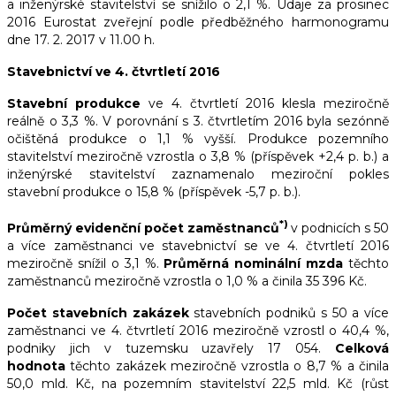
a inženýrské stavitelství se snížilo o 2,1 %. Údaje za prosinec
2016 Eurostat zveřejní podle předběžného harmonogramu
dne 17. 2. 2017 v 11.00 h.
Stavebnictví ve 4. čtvrtletí 2016
Stavební produkce
ve 4. čtvrtletí 2016 klesla meziročně
reálně o 3,3 %. V porovnání s 3. čtvrtletím 2016 byla sezónně
očištěná produkce o 1,1 % vyšší. Produkce pozemního
stavitelství meziročně vzrostla o 3,8 % (příspěvek +2,4 p. b.) a
inženýrské stavitelství zaznamenalo meziroční pokles
stavební produkce o 15,8 % (příspěvek -5,7 p. b.).
*)
Průměrný evidenční počet zaměstnanců
v podnicích s 50
a více zaměstnanci ve stavebnictví se ve 4. čtvrtletí 2016
meziročně snížil o 3,1 %.
Průměrná nominální mzda
těchto
zaměstnanců meziročně vzrostla o 1,0 % a činila 35 396 Kč.
Počet stavebních zakázek
stavebních podniků s 50 a více
zaměstnanci ve 4. čtvrtletí 2016 meziročně vzrostl o 40,4 %,
podniky jich v tuzemsku uzavřely 17 054.
Celková
hodnota
těchto zakázek meziročně vzrostla o 8,7 % a činila
50,0 mld. Kč, na pozemním stavitelství 22,5 mld. Kč (růst