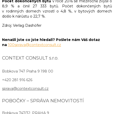
Počet dokončených bytů
v roce 2016 se meziročně zvýšil o
8,9 % a činil 27 333 bytů. Počet dokončených bytů
v rodinných domech vzrostl o 4,8 %, v bytových domech
došlo k nárůstu o 22,7 %.
Zdroj: Verlag Dashöfer
Nenašli jste co jste hledali? Pošlete nám Váš dotaz
na
100sprava@contextconsult.cz
CONTEXT CONSULT s.r.o.
Bobkova 747
Praha 9 198 00
+420 281 916 626
sprava@contextconsult.cz
POBOČKY – SPRÁVA NEMOVITOSTÍ
Bobkova 747/32, PRAHA 9