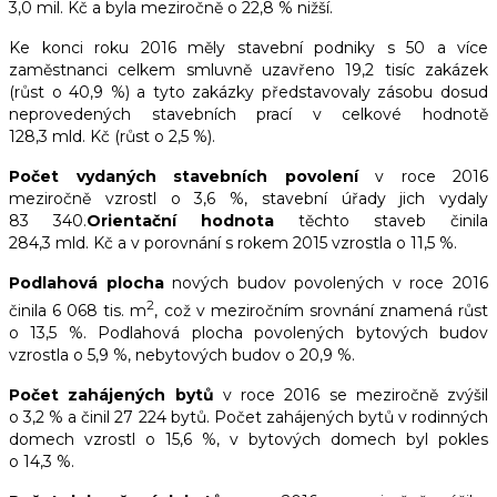
3,0 mil. Kč a byla meziročně o 22,8 % nižší.
Ke konci roku 2016 měly stavební podniky s 50 a více
zaměstnanci celkem smluvně uzavřeno 19,2 tisíc zakázek
(růst o 40,9 %) a tyto zakázky představovaly zásobu dosud
neprovedených stavebních prací v celkové hodnotě
128,3 mld. Kč (růst o 2,5 %).
Počet vydaných stavebních povolení
v roce 2016
meziročně vzrostl o 3,6 %, stavební úřady jich vydaly
83 340.
Orientační hodnota
těchto staveb činila
284,3 mld. Kč a v porovnání s rokem 2015 vzrostla o 11,5 %.
Podlahová plocha
nových budov povolených v roce
2016
2
činila 6 068 tis. m
, což v meziročním srovnání znamená růst
o 13,5 %. Podlahová plocha povolených bytových budov
vzrostla o 5,9 %, nebytových budov o 20,9 %.
Počet zahájených bytů
v roce 2016 se meziročně zvýšil
o 3,2 % a činil 27 224 bytů. Počet zahájených bytů v rodinných
domech vzrostl o 15,6 %, v bytových domech byl pokles
o 14,3 %.