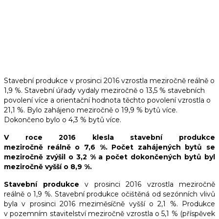
STAVEBNÍ PRODUKCE V
ROCE 2016 KLESLA O 7,6
%
Stavební produkce v prosinci 2016 vzrostla meziročně reálně o
1,9 %. Stavební úřady vydaly meziročně o 13,5 % stavebních
povolení více a orientační hodnota těchto povolení vzrostla o
21,1 %. Bylo zahájeno meziročně o 19,9 % bytů více.
Dokončeno bylo o 4,3 % bytů více.
V roce 2016 klesla stavební produkce
meziročně
reálně
o 7,6 %. Počet zahájených bytů se
meziročně zvýšil o 3,2 % a počet dokončených bytů byl
meziročně vyšší o 8,9 %.
Stavební produkce
v prosinci 2016 vzrostla meziročně
reálně o 1,9 %. Stavební produkce očištěná od sezónních vlivů
byla v prosinci 2016 meziměsíčně vyšší o 2,1 %. Produkce
v pozemním stavitelství meziročně vzrostla o 5,1 % (příspěvek