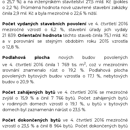
o 25,7 %) a na inženýrském stavitelství 27,5 mld. Kč (pokles
o 2,2 %). Průměrná hodnota nově uzavřené stavební zakázky
činila 2,9 mil. Kč a byla meziročně o 22,6 % nižší.
Počet vydaných stavebních povolení
ve 4. čtvrtletí 2016
meziročně vzrostl o 6,2 %, stavební úřady jich vydaly
21 839.
Orientační hodnota
těchto staveb činila 75,1 mld. Kč
a v porovnání se stejným obdobím roku 2015 vzrostla
o 12,8 %.
Podlahová plocha
nových budov povolených
2
ve 4. čtvrtletí
2016 činila 1 769 tis. m
, což v meziročním
srovnání znamenalo růst o 19,2 %. Podlahová plocha
povolených bytových budov vzrostla o 17,1 %, nebytových
budov o 20,9 %.
Počet zahájených bytů
ve 4. čtvrtletí 2016 se meziročně
zvýšil o 15,9 % a činil 7 766 bytů. Počet zahájených bytů
v rodinných domech vzrostl o 19,1 %, u bytů v bytových
domech byl zaznamenán nárůst o 23,5 %.
Počet dokončených bytů
ve 4. čtvrtletí 2016 meziročně
vzrostl o 23,5 % a činil 8 964 bytů. Počet dokončených bytů