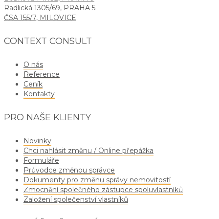
Radlická 1305/69, PRAHA 5
ČSA 155/7, MILOVICE
CONTEXT CONSULT
O nás
Reference
Ceník
Kontakty
PRO NAŠE KLIENTY
Novinky
Chci nahlásit změnu / Online přepážka
Formuláře
Průvodce změnou správce
Dokumenty pro změnu správy nemovitostí
Zmocnění společného zástupce spoluvlastníků
Založení společenství vlastníků