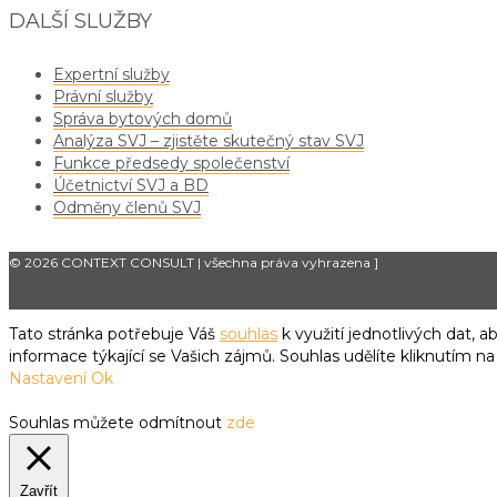
DALŠÍ SLUŽBY
Expertní služby
Právní služby
Správa bytových domů
Analýza SVJ – zjistěte skutečný stav SVJ
Funkce předsedy společenství
Účetnictví SVJ a BD
Odměny členů SVJ
© 2026 CONTEXT CONSULT | všechna práva vyhrazena
]
Tato stránka potřebuje Váš
souhlas
k využití jednotlivých dat,
informace týkající se Vašich zájmů. Souhlas udělíte kliknutím na
Nastavení
Ok
Souhlas můžete odmítnout
zde
Zavřít