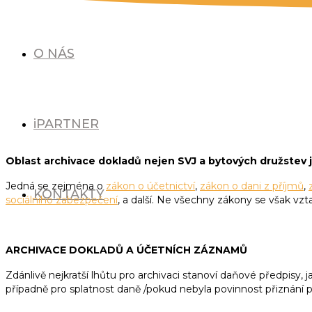
O NÁS
ARCHIVACE, SKARTACE 
iPARTNER
Oblast archivace dokladů nejen SVJ a bytových družstev 
Jedná se zejména o
zákon o účetnictví
,
zákon o dani z příjmů
,
KONTAKTY
sociálního zabezpečení
, a další. Ne všechny zákony se však vzt
ARCHIVACE DOKLADŮ A ÚČETNÍCH ZÁZNAMŮ
Zdánlivě nejkratší lhůtu pro archivaci stanoví daňové předpisy, 
případně pro splatnost daně /pokud nebyla povinnost přiznání 