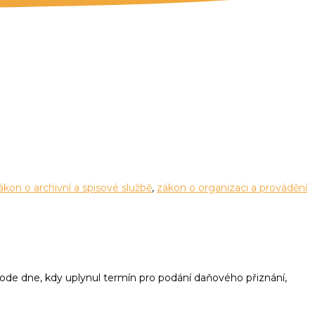
 V BYTOVÉM DRUŽSTVU A
ákon o archivní a spisové službě
,
zákon o organizaci a provádění
ky ode dne, kdy uplynul termín pro podání daňového přiznání,