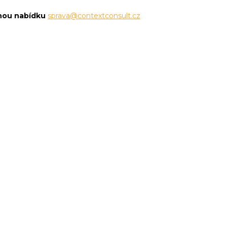
znou nabídku
sprava@contextconsult.cz