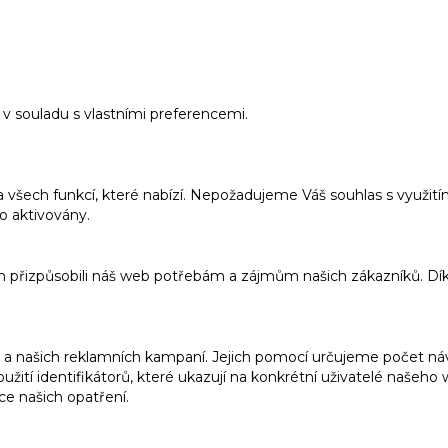
v souladu s vlastními preferencemi.
a všech funkcí, které nabízí. Nepožadujeme Váš souhlas s využi
o aktivovány.
m přizpůsobili náš web potřebám a zájmům našich zákazníků. Dí
 našich reklamních kampaní. Jejich pomocí určujeme počet návš
ití identifikátorů, které ukazují na konkrétní uživatelé našeh
ce našich opatření.