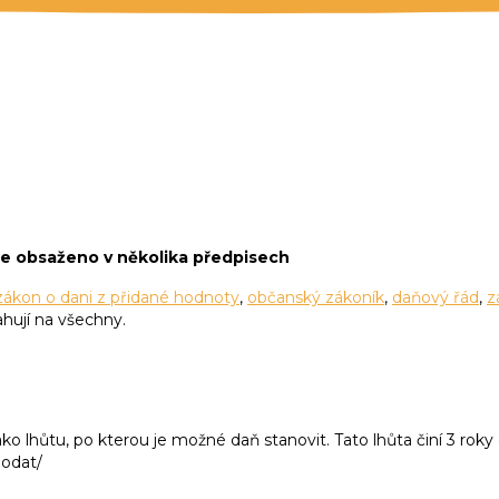
A DIGITALIZACE DOKLADŮ
SVJ
je obsaženo v několika předpisech
zákon o dani z přidané hodnoty
,
občanský zákoník
,
daňový řád
,
z
ahují na všechny.
jako lhůtu, po kterou je možné daň stanovit. Tato lhůta činí 3 ro
podat/