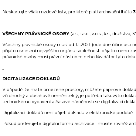
Neskartujte však mzdové listy, pro které platí archivační lhůta
3
VŠECHNY PRÁVNICKÉ OSOBY
(a.s., s.r.o., v.o.s., k.s., družstva,
Všechny právnické osoby musí od 1.1.2021 (ode dne účinnosti n
přijato usnesení nejvyššího orgánu společnosti přijato mimo z
právnické osoby musí právní nástupce nebo likvidátor tyto doku
DIGITALIZACE DOKLADŮ
V případě, že máte omezené prostory, můžete papírové doklady d
věrohodný a obsahově neměnitelný, je potřeba takovýto dokla
technickému vybavení a časové náročnosti se digitalizací doklad
Digitalizací dokladů není přijetí dokladu v elektronické podobě!
Pokud preferujete digitální formu archivace, musíte rovněž a