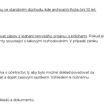
ou ve starobním důchodu, kde archivační lhůta činí 10 let.
at zápisy z jednání nejvyššího orgánu i s přílohami
. Pokud je
nty související s takovým rozhodováním. V případě zániku
na o účetnictví, tj. aby bylo možné doklad považovat za
sat a doplit časovým razítkem. Vzhledem k nutnému
dokladů a dokumentů.