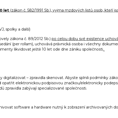
0 let
(zákon č. 582/1991 Sb.), vyjma mzdových listů osob, kteří js
 SVJ, spolky a další)
ovely zákona č. 89/2012 Sb.)
po celou dobu své existence uchováv
asedání (per rollam), uchovává právnická osoba i všechny dokume
menty likvidovat ještě 10 let ode dne zániku společnosti
.
igitalizovat – zpravidla skenovat. Abyste splnili podmínky záko
d opatřit elektronickou podpisovou značkou/elektronicky podep
ů zpravidla zabývají specializované společnosti.
rchivovat software a hardware nutný k zobrazení archivovaných 