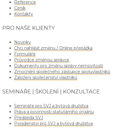
Reference
Ceník
Kontakty
PRO NAŠE KLIENTY
Novinky
Chci nahlásit změnu / Online přepážka
Formuláře
Průvodce změnou správce
Dokumenty pro změnu správy nemovitostí
Zmocnění společného zástupce spoluvlastníků
Založení společenství vlastníků
SEMINÁŘE | ŠKOLENÍ | KONZULTACE
Semináře pro SVJ a bytová družstva
Práva a povinnosti statutárního orgánu
Předseda SVJ
Poradenství pro SVJ a bytová družstva