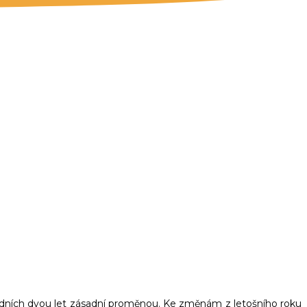
ĚNY V ROCE 2015
edních dvou let zásadní proměnou. Ke změnám z letošního roku