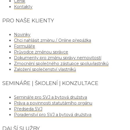
Ceník
Kontakty
PRO NAŠE KLIENTY
Novinky
Chci nahlásit změnu / Online přepážka
Formuláře
Průvodce změnou správce
Dokumenty pro změnu správy nemovitostí
Zmocnění společného zástupce spoluvlastníků
Založení společenství vlastníků
SEMINÁŘE | ŠKOLENÍ | KONZULTACE
Semináře pro SVJ a bytová družstva
Práva a povinnosti statutárního orgánu
Předseda SVJ
Poradenství pro SVJ a bytová družstva
DALŠÍ SLUŽBY