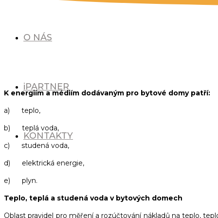
O NÁS
ENERGIE A MÉDI
iPARTNER
K energiím a médiím dodávaným pro bytové domy patří:
a) teplo,
b) teplá voda,
KONTAKTY
c) studená voda,
d) elektrická energie,
e) plyn.
Teplo, teplá a studená voda v bytových domech
Oblast pravidel pro měření a rozúčtování nákladů na teplo, 