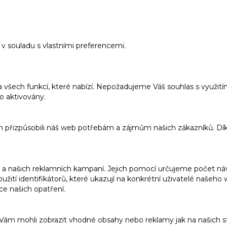
v souladu s vlastními preferencemi.
a všech funkcí, které nabízí. Nepožadujeme Váš souhlas s využi
o aktivovány.
m přizpůsobili náš web potřebám a zájmům našich zákazníků. Dí
 našich reklamních kampaní. Jejich pomocí určujeme počet návš
ití identifikátorů, které ukazují na konkrétní uživatelé našeh
ce našich opatření.
m mohli zobrazit vhodné obsahy nebo reklamy jak na našich str