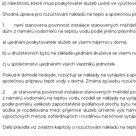
b) náležitosti, které musí poskytovatel služeb uvést ve vyúčto
Shodná úprava pro rozúčtování nákladů na teplo a společnou přípr
1. není stanovena povinnost instalace stanovených měřidel p
dům z náměrů vodoměrů na teplou vodu podle jiného právního p
a) ujednání poskytovatele služeb se všemi nájemci v domě,
b) u družstevních bytů na základě ujednání družstva se všemi n
c) u společenství ujednáním všech vlastníků jednotek.
Pokud k dohodě nedojde, rozúčtují se náklady na vytápění a sp
společnou přípravu teplé vody v domě. Změna způsobu rozúčtov
2. je stanovena povinnost instalace stanovených měřidel podl
z náměrů vodoměrů na teplou vodu, rozdělí se náklady na vytáp
podle poměru velikosti započitatelné podlahové plochy bytu n
složka je rozdělována mezi příjemce služeb úměrně výši nám
výpočtových metod, zohledňujících i rozdílnou náročnost vytá
Další pravidla viz zvláštní kapitoly o rozúčtování nákladů na tep