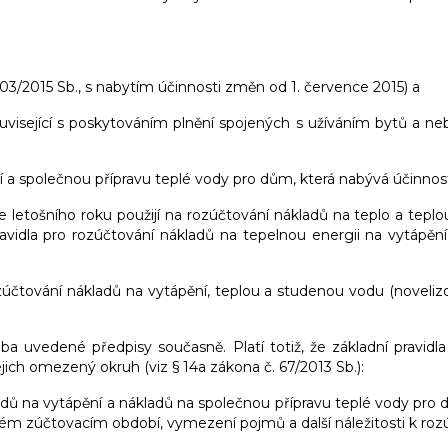
03/2015 Sb., s nabytím účinnosti změn od 1. července 2015) a
ouvisející s poskytováním plnění spojených s užíváním bytů a n
 a společnou přípravu teplé vody pro dům, která nabývá účinnosti
letošního roku použijí na rozúčtování nákladů na teplo a teplou 
pravidla pro rozúčtování nákladů na tepelnou energii na vytápě
zúčtování nákladů na vytápění, teplou a studenou vodu (noveliz
 uvedené předpisy současně. Platí totiž, že základní pravidla
jich omezený okruh (viz § 14a zákona č. 67/2013 Sb.):
ladů na vytápění a nákladů na společnou přípravu teplé vody pro 
ném zúčtovacím období, vymezení pojmů a další náležitosti k roz