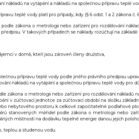
vání nákladů na vytápění a nákladů na společnou přípravu teplé v
avu teplé vody platí pro případy, kdy (§ 6 odst. 1 a 2 zákona č. 6
odle zákona o metrologii nebo zařízení pro rozdělování nákladů
ředpisu. V takových případech se náklady rozúčtují na základě:
ájemci v domě, kteří jsou zároveň členy družstva,
olečnou přípravu teplé vody podle jiného právního předpisu uprav
ání nákladů na vytápění a společnou přípravu teplé vody pro d
e zákona o metrologii nebo zařízení pro rozdělování nákladů n
ění v zúčtovací jednotce za zúčtovací období na složku základní 
ebo nebytového prostoru k celkové započitatelné podlahové plo
ěrů stanovených měřidel podle zákona o metrologii nebo zaříze
pěných místností na dodávku tepelné energie danou jejich poloh
lo, teplou a studenou vodu.