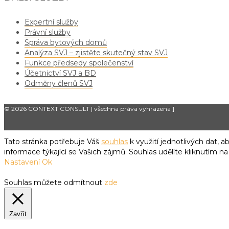
Expertní služby
Právní služby
Správa bytových domů
Analýza SVJ – zjistěte skutečný stav SVJ
Funkce předsedy společenství
Účetnictví SVJ a BD
Odměny členů SVJ
© 2026 CONTEXT CONSULT | všechna práva vyhrazena
]
Tato stránka potřebuje Váš
souhlas
k využití jednotlivých dat,
informace týkající se Vašich zájmů. Souhlas udělíte kliknutím na
Nastavení
Ok
Souhlas můžete odmítnout
zde
Zavřít