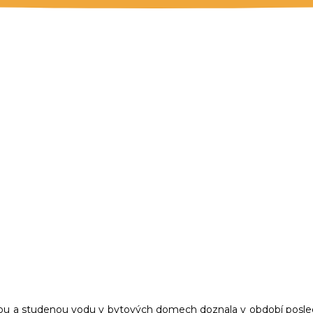
A PRO BYTOVÉ DOMY – ZM
teplou a studenou vodu v bytových domech doznala v období posl