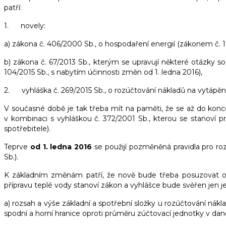
patří:
1. novely:
a) zákona č. 406/2000 Sb., o hospodaření energií (zákonem č. 1
b) zákona č. 67/2013 Sb., kterým se upravují některé otázky s
104/2015 Sb., s nabytím účinnosti změn od 1. ledna 2016),
2. vyhláška č. 269/2015 Sb., o rozúčtování nákladů na vytápění
V současné době je tak třeba mít na paměti, že se až do konce 
v kombinaci s vyhláškou č. 372/2001 Sb., kterou se stanoví 
spotřebitele).
Teprve
od 1. ledna 2016
se použijí pozměněná pravidla pro ro
Sb.).
K základním změnám patří, že nově bude třeba posuzovat oba
přípravu teplé vody stanoví zákon a vyhlášce bude svěřen jen je
a) rozsah a výše základní a spotřební složky u rozúčtování nák
spodní a horní hranice oproti průměru zúčtovací jednotky v da