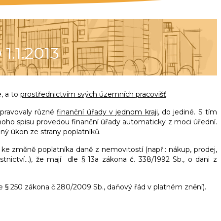
.1.2013
, a to
prostřednictvím svých územních pracovišť
.
spravovaly různé
finanční úřady v jednom kraji
, do jediné. S tím
ednoho spisu provedou finanční úřady automaticky z moci úřední.
ý úkon ze strany poplatníků.
e změně poplatníka daně z nemovitostí (např.: nákup, prodej,
stnictví…), že mají dle § 13a zákona č. 338/1992 Sb., o dani z
le § 250 zákona č.280/2009 Sb., daňový řád v platném znění).