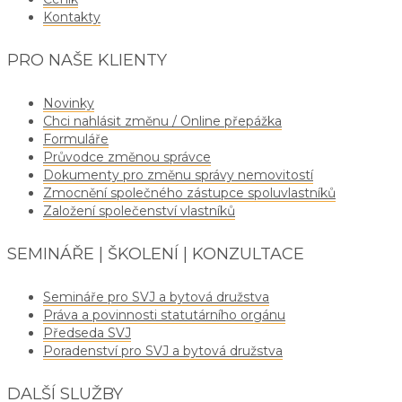
Kontakty
PRO NAŠE KLIENTY
Novinky
Chci nahlásit změnu / Online přepážka
Formuláře
Průvodce změnou správce
Dokumenty pro změnu správy nemovitostí
Zmocnění společného zástupce spoluvlastníků
Založení společenství vlastníků
SEMINÁŘE | ŠKOLENÍ | KONZULTACE
Semináře pro SVJ a bytová družstva
Práva a povinnosti statutárního orgánu
Předseda SVJ
Poradenství pro SVJ a bytová družstva
DALŠÍ SLUŽBY