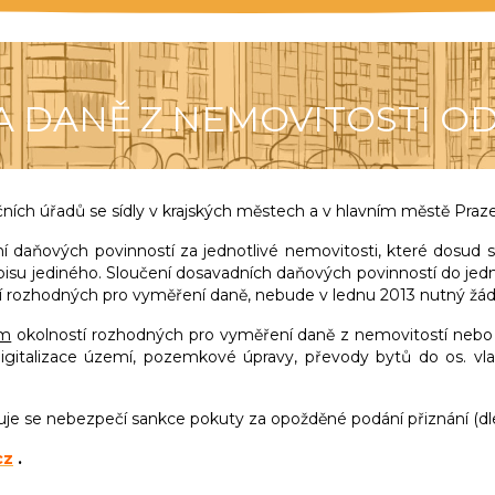
 DANĚ Z NEMOVITOSTI OD 1
ních úřadů se sídly v krajských městech a v hlavním městě Praze
 daňových povinností za jednotlivé nemovitosti, které dosud 
o spisu jediného. Sloučení dosavadních daňových povinností do j
 rozhodných pro vyměření daně, nebude v lednu 2013 nutný žádn
ám
okolností rozhodných pro vyměření daně z nemovitostí nebo k
 digitalizace území, pozemkové úpravy, převody bytů do os. vla
avuje se nebezpečí sankce pokuty za opožděné podání přiznání (d
cz
.