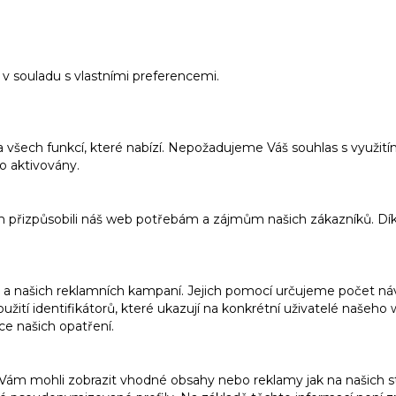
v souladu s vlastními preferencemi.
a všech funkcí, které nabízí. Nepožadujeme Váš souhlas s využi
o aktivovány.
m přizpůsobili náš web potřebám a zájmům našich zákazníků. Dí
 našich reklamních kampaní. Jejich pomocí určujeme počet návš
ití identifikátorů, které ukazují na konkrétní uživatelé našeh
ce našich opatření.
m mohli zobrazit vhodné obsahy nebo reklamy jak na našich str