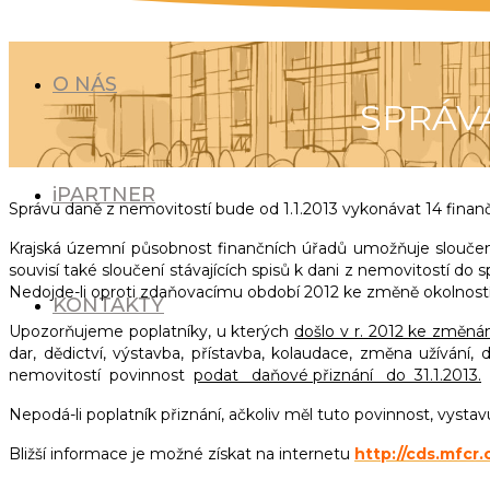
O NÁS
SPRÁVA
iPARTNER
Správu daně z nemovitostí bude od 1.1.2013 vykonávat 14 finanč
Krajská územní působnost finančních úřadů umožňuje sloučení
souvisí také sloučení stávajících spisů k dani z nemovitostí d
Nedojde-li oproti zdaňovacímu období 2012 ke změně okolností
KONTAKTY
Upozorňujeme poplatníky, u kterých
došlo v r. 2012 ke změn
dar, dědictví, výstavba, přístavba, kolaudace, změna užívání,
nemovitostí povinnost
podat daňové přiznání do 31.1.2013.
Nepodá-li poplatník přiznání, ačkoliv měl tuto povinnost, vyst
Bližší informace je možné získat na internetu
http://cds.mfcr.