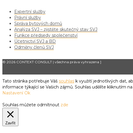
Expertní služby
Právní služby
Správa bytových domů
Analýza SVJ – zjistěte skutečný stav SVJ
Funkce předsedy společenství
Účetnictví SVJ a BD
Odměny členů SVJ
© 2026 CONTEXT CONSULT | všechna práva vyhrazena
]
Tato stránka potřebuje Váš
souhlas
k využití jednotlivých dat,
informace týkající se Vašich zájmů. Souhlas udělíte kliknutím na
Nastavení
Ok
Souhlas můžete odmítnout
zde
Zavřít