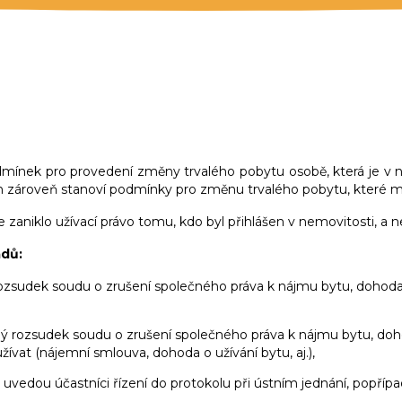
RVALÝ POBYT A JEHO ZMĚ
dmínek pro provedení změny trvalého pobytu osobě, která je v 
on zároveň stanoví podmínky pro změnu trvalého pobytu, které m
aniklo užívací právo tomu, kdo byl přihlášen v nemovitosti, a n
adů:
 rozsudek soudu o zrušení společného práva k nájmu bytu, doho
cný rozsudek soudu o zrušení společného práva k nájmu bytu, d
žívat (nájemní smlouva, dohoda o užívání bytu, aj.),
uvedou účastníci řízení do protokolu při ústním jednání, popřípa