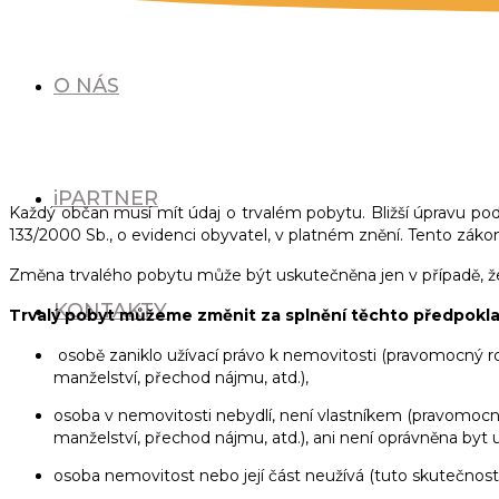
O NÁS
T
iPARTNER
Každý občan musí mít údaj o trvalém pobytu. Bližší úpravu po
133/2000 Sb., o evidenci obyvatel, v platném znění. Tento zák
Změna trvalého pobytu může být uskutečněna jen v případě, že z
KONTAKTY
Trvalý pobyt můžeme změnit za splnění těchto předpokl
osobě zaniklo užívací právo k nemovitosti (pravomocný
manželství, přechod nájmu, atd.),
osoba v nemovitosti nebydlí, není vlastníkem (pravomo
manželství, přechod nájmu, atd.), ani není oprávněna byt u
osoba nemovitost nebo její část neužívá (tuto skutečnost 