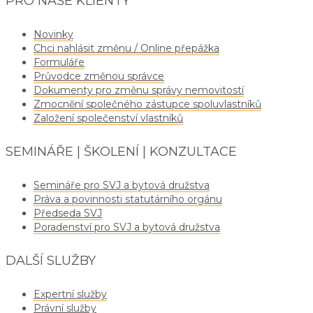
PRO NAŠE KLIENTY
Novinky
Chci nahlásit změnu / Online přepážka
Formuláře
Průvodce změnou správce
Dokumenty pro změnu správy nemovitostí
Zmocnění společného zástupce spoluvlastníků
Založení společenství vlastníků
SEMINÁŘE | ŠKOLENÍ | KONZULTACE
Semináře pro SVJ a bytová družstva
Práva a povinnosti statutárního orgánu
Předseda SVJ
Poradenství pro SVJ a bytová družstva
DALŠÍ SLUŽBY
Expertní služby
Právní služby