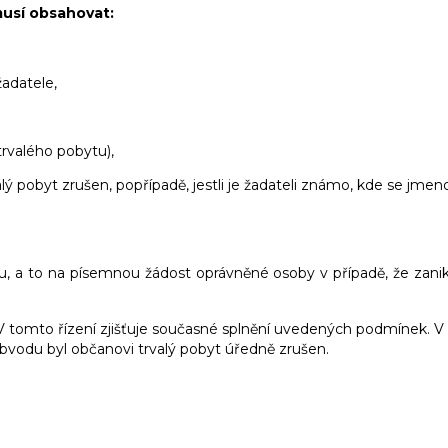
musí obsahovat:
adatele,
trvalého pobytu),
lý pobyt zrušen, popřípadě, jestli je žadateli známo, kde se jme
, a to na písemnou žádost oprávněné osoby v případě, že zanik
. V tomto řízení zjišťuje současné splnění uvedených podmínek. V
bvodu byl občanovi trvalý pobyt úředně zrušen.