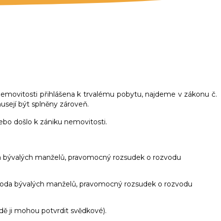
NA
nemovitosti přihlášena k trvalému pobytu, najdeme v zákonu č.
usejí být splněny zároveň.
ebo došlo k zániku nemovitosti.
da bývalých manželů, pravomocný rozsudek o rozvodu
ohoda bývalých manželů, pravomocný rozsudek o rozvodu
dě ji mohou potvrdit svědkové).