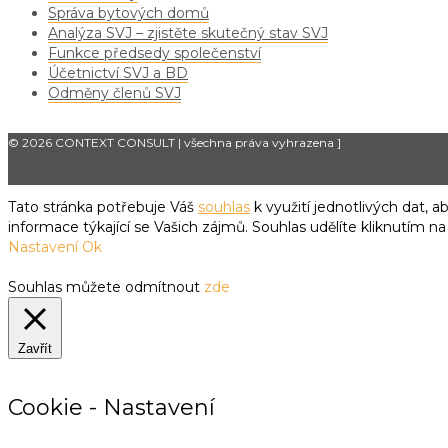
Správa bytových domů
Analýza SVJ – zjistěte skutečný stav SVJ
Funkce předsedy společenství
Účetnictví SVJ a BD
Odměny členů SVJ
© 2026 CONTEXT CONSULT | všechna práva vyhrazena
]
Tato stránka potřebuje Váš
souhlas
k využití jednotlivých dat,
informace týkající se Vašich zájmů. Souhlas udělíte kliknutím na
Nastavení
Ok
Souhlas můžete odmítnout
zde
Zavřít
Cookie - Nastavení