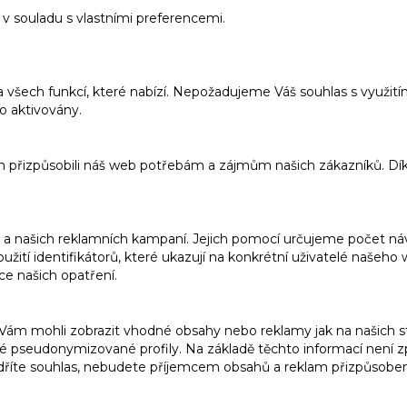
v souladu s vlastními preferencemi.
a všech funkcí, které nabízí. Nepožadujeme Váš souhlas s využi
o aktivovány.
m přizpůsobili náš web potřebám a zájmům našich zákazníků. Dí
 našich reklamních kampaní. Jejich pomocí určujeme počet návš
ití identifikátorů, které ukazují na konkrétní uživatelé našeh
ce našich opatření.
m mohli zobrazit vhodné obsahy nebo reklamy jak na našich str
 pseudonymizované profily. Na základě těchto informací není zp
dříte souhlas, nebudete příjemcem obsahů a reklam přizpůsob