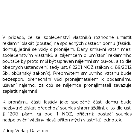
UMÍSTĚNÍ REKLAMY NA
FASÁDĚ DOMU
V případě, že se společenství vlastníků rozhodne umístit
reklamní plakát (poutač) na společných částech domu (fasádu
domu), jedná se vždy o pronájem. Daný smluvní vztah mezi
společenstvím vlastníků a zájemcem o umístění reklamního
poutače by proto měl být upraven nájemní smlouvou, a to dle
obecných ustanovení, tedy ust. § 2201 NOZ (zákon č. 89/2012
Sb., občanský zákoník). Předmětem smluvního vztahu bude
bezesporu přenechání věci pronajímatelem k dočasnému
užívání nájemci, za což se nájemce pronajímateli zavazuje
zaplatit nájemné.
K pronájmu části fasády jako společné části domu bude
nezbytné získat předchozí souhlas shromáždění, a to dle ust.
§ 1208 písm. g) bod 1 NOZ, přičemž postačí souhlas
nadpoloviční většiny hlasů přítomných vlastníků jednotek.
Zdroj: Verlag Dashöfer