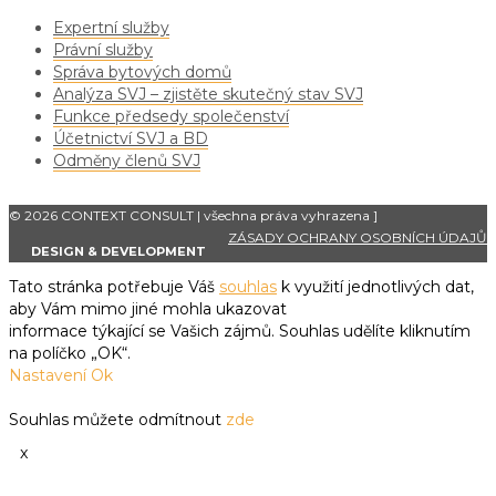
Expertní služby
Právní služby
Správa bytových domů
Analýza SVJ – zjistěte skutečný stav SVJ
Funkce předsedy společenství
Účetnictví SVJ a BD
Odměny členů SVJ
© 2026 CONTEXT CONSULT | všechna práva vyhrazena
]
ZÁSADY OCHRANY OSOBNÍCH ÚDAJŮ
DESIGN & DEVELOPMENT
Tato stránka potřebuje Váš
souhlas
k využití jednotlivých dat,
aby Vám mimo jiné mohla ukazovat
informace týkající se Vašich zájmů. Souhlas udělíte kliknutím
na políčko „OK“.
Nastavení
Ok
Souhlas můžete odmítnout
zde
x