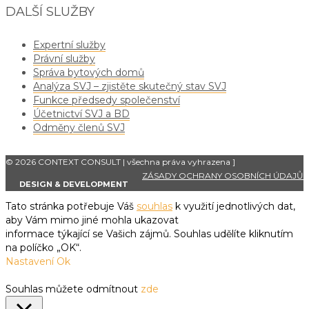
DALŠÍ SLUŽBY
Expertní služby
Právní služby
Správa bytových domů
Analýza SVJ – zjistěte skutečný stav SVJ
Funkce předsedy společenství
Účetnictví SVJ a BD
Odměny členů SVJ
© 2026 CONTEXT CONSULT | všechna práva vyhrazena
]
ZÁSADY OCHRANY OSOBNÍCH ÚDAJŮ
DESIGN & DEVELOPMENT
Tato stránka potřebuje Váš
souhlas
k využití jednotlivých dat,
aby Vám mimo jiné mohla ukazovat
informace týkající se Vašich zájmů. Souhlas udělíte kliknutím
na políčko „OK“.
Nastavení
Ok
Souhlas můžete odmítnout
zde