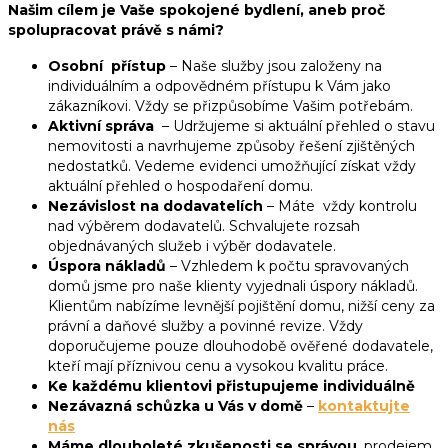
Našim cílem je Vaše spokojené bydlení, aneb proč
spolupracovat právě s námi?
Osobní přístup
– Naše služby jsou založeny na
individuálním a odpovědném přístupu k Vám jako
zákazníkovi. Vždy se přizpůsobíme Vašim potřebám.
Aktivní správa
– Udržujeme si aktuální přehled o stavu
nemovitosti a navrhujeme způsoby řešení zjištěných
nedostatků. Vedeme evidenci umožňující získat vždy
aktuální přehled o hospodaření domu.
Nezávislost na dodavatelích
– Máte vždy kontrolu
nad výběrem dodavatelů. Schvalujete rozsah
objednávaných služeb i výběr dodavatele.
Úspora nákladů
– Vzhledem k počtu spravovaných
domů jsme pro naše klienty vyjednali úspory nákladů.
Klientům nabízíme levnější pojištění domu, nižší ceny za
právní a daňové služby a povinné revize. Vždy
doporučujeme pouze dlouhodobě ověřené dodavatele,
kteří mají příznivou cenu a vysokou kvalitu práce.
Ke každému klientovi přistupujeme individuálně
Nezávazná schůzka u Vás v domě
–
kontaktujte
nás
Máme dlouholeté
zkušenosti se správou
, prodejem