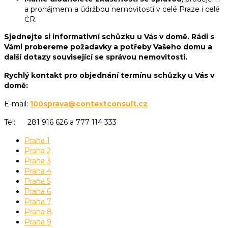
a pronájmem a údržbou nemovitostí v celé Praze i celé
ČR.
Sjednejte si informativní schůzku u Vás v domě. Rádi s
Vámi probereme požadavky a potřeby Vašeho domu a
další dotazy související se správou nemovitosti.
Rychlý kontakt pro objednání termínu schůzky u Vás v
domě:
E-mail:
100sprava@contextconsult.cz
Tel: 281 916 626 a 777 114 333
Praha 1
Praha 2
Praha 3
Praha 4
Praha 5
Praha 6
Praha 7
Praha 8
Praha 9