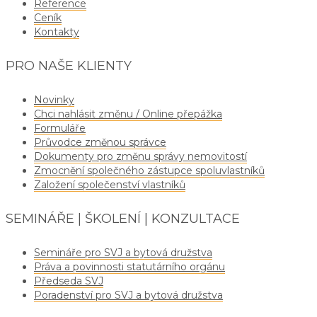
Reference
Ceník
Kontakty
PRO NAŠE KLIENTY
Novinky
Chci nahlásit změnu / Online přepážka
Formuláře
Průvodce změnou správce
Dokumenty pro změnu správy nemovitostí
Zmocnění společného zástupce spoluvlastníků
Založení společenství vlastníků
SEMINÁŘE | ŠKOLENÍ | KONZULTACE
Semináře pro SVJ a bytová družstva
Práva a povinnosti statutárního orgánu
Předseda SVJ
Poradenství pro SVJ a bytová družstva