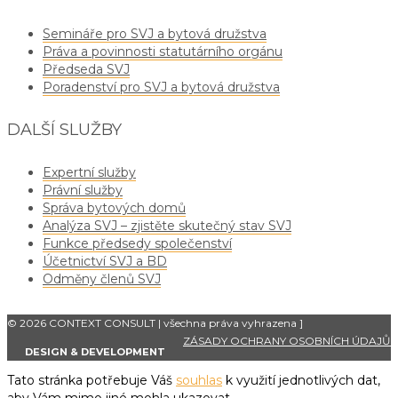
Semináře pro SVJ a bytová družstva
Práva a povinnosti statutárního orgánu
Předseda SVJ
Poradenství pro SVJ a bytová družstva
DALŠÍ SLUŽBY
Expertní služby
Právní služby
Správa bytových domů
Analýza SVJ – zjistěte skutečný stav SVJ
Funkce předsedy společenství
Účetnictví SVJ a BD
Odměny členů SVJ
© 2026 CONTEXT CONSULT | všechna práva vyhrazena
]
ZÁSADY OCHRANY OSOBNÍCH ÚDAJŮ
DESIGN & DEVELOPMENT
Tato stránka potřebuje Váš
souhlas
k využití jednotlivých dat,
aby Vám mimo jiné mohla ukazovat