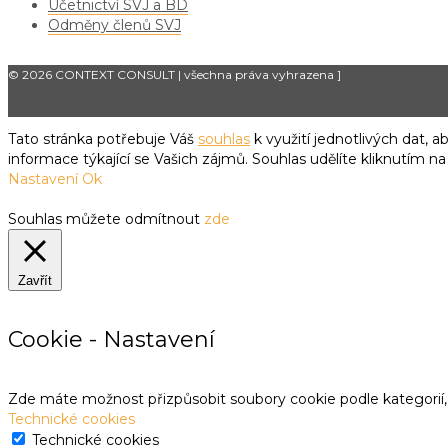
Účetnictví SVJ a BD
Odměny členů SVJ
© 2026 CONTEXT CONSULT | všechna práva vyhrazena
]
Tato stránka potřebuje Váš
souhlas
k využití jednotlivých dat,
informace týkající se Vašich zájmů. Souhlas udělíte kliknutím na
Nastavení
Ok
Souhlas můžete odmítnout
zde
Zavřít
Cookie - Nastavení
Zde máte možnost přizpůsobit soubory cookie podle kategorií, 
Technické cookies
Technické cookies