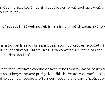
a všech funkcí, které nabízí. Nepožadujeme Váš souhlas s využi
o aktivovány.
m přizpůsobili náš web potřebám a zájmům našich zákazníků. Dí
 našich reklamních kampaní. Jejich pomocí určujeme počet návš
ití identifikátorů, které ukazují na konkrétní uživatelé našeh
ce našich opatření.
m mohli zobrazit vhodné obsahy nebo reklamy jak na našich str
 pseudonymizované profily. Na základě těchto informací není zp
dříte souhlas, nebudete příjemcem obsahů a reklam přizpůsob