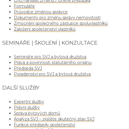
Chci nahlásit změnu / Online přepážka
Formuláře
Průvodce změnou správce
Dokumenty pro změnu správy nemovitostí
Zmocnění společného zástupce spoluvlastníků
Založení společenství vlastníků
SEMINÁŘE | ŠKOLENÍ | KONZULTACE
Semináře pro SVJ a bytová družstva
Práva a povinnosti statutárního orgánu
Předseda SVJ
Poradenství pro SVJ a bytová družstva
DALŠÍ SLUŽBY
Expertní služby
Právní služby
Správa bytových domů
Analýza SVJ – zjistěte skutečný stav SVJ
Funkce předsedy společenství